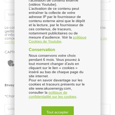
l’activation de contenu externe
(vidéos Youtube).
L’activation de ce contenu peut
entraîner la collecte de votre
Votre compte LinkedIn
adresse IP par le fournisseur de
contenu externe ainsi que le dépôt
et la lecture, par le fournisseur de
La collecte et le traitement de vos données ont pour finalité la
ces contenus, de traceurs,
gestion de votre demande de contact. Pour davantage
notamment publicitaires ou de
d’information concernant le traitement de vos données et
mesure d’audience. Voir la
politique
concernant vos droits, vous pouvez consulter notre
Politique de
Cookies de Youtube
.
confidentialité
du site internet.
Conservation
CAPTCHA
Nous conservons votre choix
pendant 6 mois. Vous pouvez à
Vérification Anti-Robot
tout moment changer d’avis en
Clique ici pour vérifier
cliquant sur le lien « cookies »
Friendly
Captcha ⇗
inséré au bas de chaque page du
site internet.
Pour en savoir davantage sur les
cookies et traceurs présents sur le
site www.akuoenergy.com,
consulter la
politique de
Champs
confidentialité sur les cookies
.
*Champs obligatoires
obligatoires
Laisser ce champ vide
Tout accepter