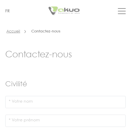
Aller
au
FR
contenu
principal
Accueil
Contactez-nous
Contactez-nous
Civilité
Votre nom
Votre prénom