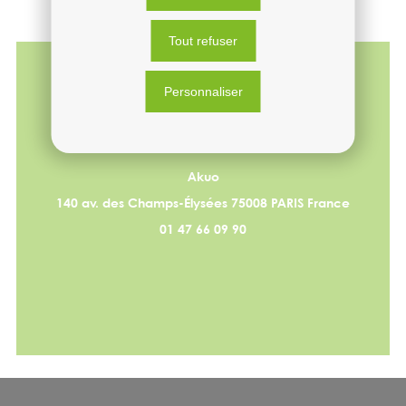
Tout refuser
Personnaliser
Akuo
140 av. des Champs-Élysées
75008
PARIS France
01 47 66 09 90