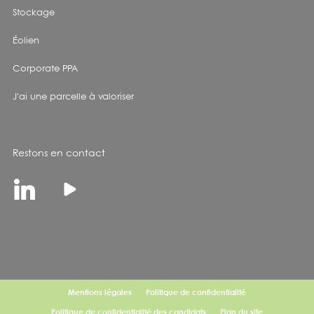
Stockage
Éolien
Corporate PPA
J'ai une parcelle à valoriser
Restons en contact
Linkedin
Youtube
Mentions légales
Politique de confidentialité
Politique de confidentialité des candidats
Plan du site