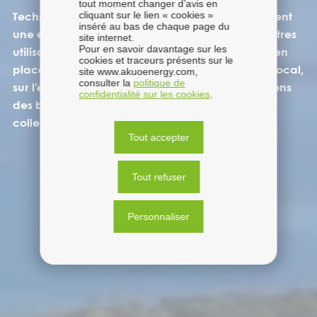
tout moment changer d’avis en
cliquant sur le lien « cookies »
Technologie mature, les centrales éoliennes offrent
inséré au bas de chaque page du
une énergie compétitive, compatible avec d’autres
site internet.
Pour en savoir davantage sur les
utilisations du foncier. Chez Akuo, nous mettons en
cookies et traceurs présents sur le
place des solutions qui s’adaptent au contexte local,
site www.akuoenergy.com,
consulter la
politique de
sur l’ensemble de la vie du projet, et nous assurons
confidentialité sur les cookies
.
des bénéfices concrets et positifs pour chaque
collectivité.
Tout accepter
Tout refuser
Personnaliser