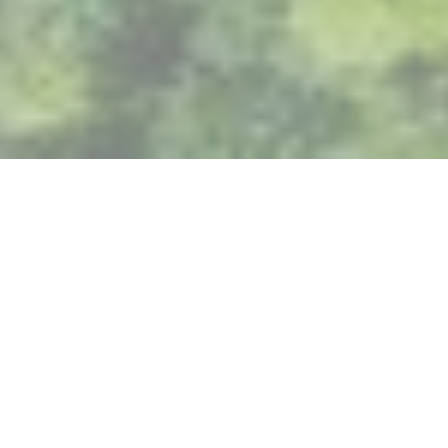
Le stockage de l’électricité repose sur
un système de batterie piloté par un
logiciel intelligent, technologie clé
dans la transition vers un système
énergétique durable.
Au cœur de la phase d’accélération de transition
énergétique, les solutions de
stockage d'énergie
renouvelable offrent un panel de services qui permettent
de maintenir un flux d’approvisionnement régulier en
électricité.