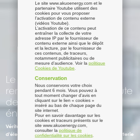
Le site www.akuoenergy.com et le
partenaire Youtube utilisent des
cookies pour vous proposer
l’activation de contenu externe
(vidéos Youtube).
L’activation de ce contenu peut
entraîner la collecte de votre
adresse IP par le fournisseur de
contenu externe ainsi que le dépôt
et la lecture, par le fournisseur de
ces contenus, de traceurs,
notamment publicitaires ou de
mesure d’audience. Voir la
politique
Cookies de Youtube
.
Conservation
Le stockage d'énergies
Nous conservons votre choix
renouvelables : clé de voûte
pendant 6 mois. Vous pouvez à
tout moment changer d’avis en
cliquant sur le lien « cookies »
de l’accélération des
inséré au bas de chaque page du
site internet.
énergies vertes
Pour en savoir davantage sur les
cookies et traceurs présents sur le
site www.akuoenergy.com,
Véritable pierre angulaire de la distribution
consulter la
politique de
d’électricité verte, le stockage d’énergie par batterie
confidentialité sur les cookies
.