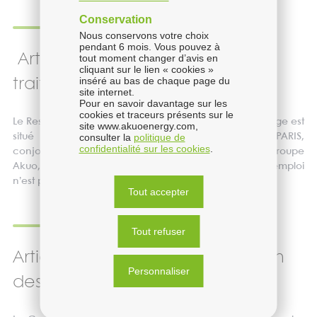
Conservation
Nous conservons votre choix
pendant 6 mois. Vous pouvez à
Article 5. Responsables du
tout moment changer d’avis en
cliquant sur le lien « cookies »
inséré au bas de chaque page du
traitement
site internet.
Pour en savoir davantage sur les
cookies et traceurs présents sur le
Le Responsable du traitement est Akuo SAS, dont le siège est
site www.akuoenergy.com,
consulter la
politique de
situé au 140, Avenue des Champs Elysées, 75008 PARIS,
confidentialité sur les cookies
.
conjointement avec le futur employeur au sein du Groupe
Akuo, lorsque le recruteur apparaissant sur l’offre d’emploi
n’est pas Akuo SAS.
Tout accepter
Tout refuser
Article 6. Délégué à la protection
Personnaliser
des données