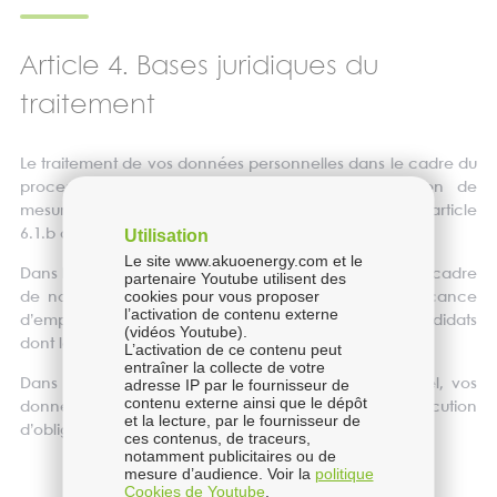
Article 4. Bases juridiques du
traitement
Le traitement de vos données personnelles dans le cadre du
processus de recrutement est basé sur l’exécution de
mesures précontractuelles prises à votre demande (article
Utilisation
6.1.b du RGPD).
Le site www.akuoenergy.com et le
Dans les autres cas, vos données sont traitées dans le cadre
partenaire Youtube utilisent des
cookies pour vous proposer
de notre intérêt légitime à nous prémunir de la vacance
l’activation de contenu externe
d’emploi ou à nous prémunir du recrutement de candidats
(vidéos Youtube).
dont le profil n’est pas adapté.
L’activation de ce contenu peut
entraîner la collecte de votre
adresse IP par le fournisseur de
Dans le cadre de la gestion du dossier du personnel, vos
contenu externe ainsi que le dépôt
données peuvent également être traitées en exécution
et la lecture, par le fournisseur de
d’obligations légales.
ces contenus, de traceurs,
notamment publicitaires ou de
mesure d’audience. Voir la
politique
Cookies de Youtube
.