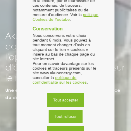
et la lecture, par le fournisseur de
ces contenus, de traceurs,
notamment publicitaires ou de
mesure d’audience. Voir la
politique
Cookies de Youtube
.
Conservation
Akuo spécialiste des
Nous conservons votre choix
pendant 6 mois. Vous pouvez à
tout moment changer d’avis en
corporate PPAs et de
cliquant sur le lien « cookies »
inséré au bas de chaque page du
l’optimisation de la vente
site internet.
Pour en savoir davantage sur les
d'énergies renouvelables sur
cookies et traceurs présents sur le
site www.akuoenergy.com,
le marché
consulter la
politique de
confidentialité sur les cookies
.
Une expertise des marchés de l’énergie au service
du développement des projets du Groupe.
Tout accepter
Tout refuser