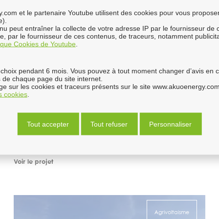
com et le partenaire Youtube utilisent des cookies pour vous proposer 
e).
enu peut entraîner la collecte de votre adresse IP par le fournisseur de
ure, par le fournisseur de ces contenus, de traceurs, notamment publici
tique Cookies de Youtube
.
choix pendant 6 mois. Vous pouvez à tout moment changer d’avis en cli
Escalade
 de chaque page du site internet.
e sur les cookies et traceurs présents sur le site www.akuoenergy.com
es cookies
.
Texas - États-Unis , Ameriques et Océanie
Puissance installée
336 MW
Statut
En opération
Tout accepter
Tout refuser
Personnaliser
Voir le projet
Agrivoltaisme