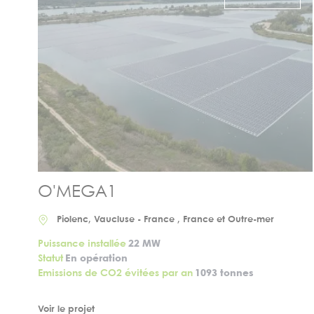
O'MEGA1
Piolenc, Vaucluse - France , France et Outre-mer
Puissance installée
22 MW
Statut
En opération
Emissions de CO2 évitées par an
1093 tonnes
Voir le projet