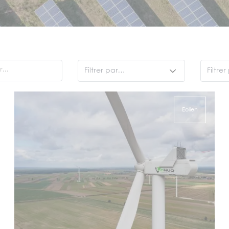
...
Filtrer par…
Filtrer
Projet Fondation
So
Centrale Akuo
So
Eolien
Tout
Tu
Ag
Eo
S
H