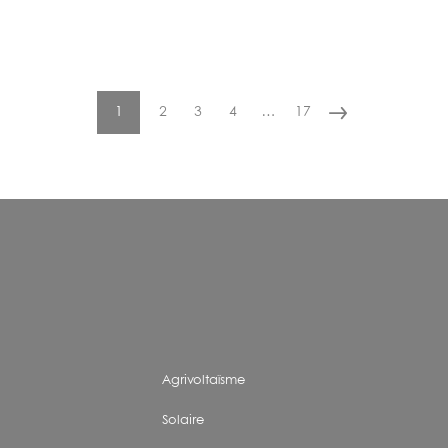
1
2
3
4
…
17
Page
Page
Page
Page
Dernière
Page
courante
page
suivante
Agrivoltaïsme
Solaire