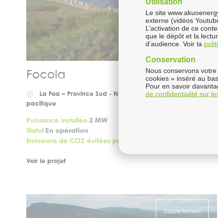
Utilisation
Le site www.akuoenergy.
externe (vidéos Youtub
L’activation de ce cont
que le dépôt et la lect
d’audience. Voir la
poli
Conservation
Nous conservons votre 
Focola
cookies » inséré au bas
Pour en savoir davantag
de confidentialité sur l
La Foa – Province Sud - Nouvelle-Calédonie , Asie
pacifique
Puissance installée
2 MW
Statut
En opération
Emissions de CO2 évitées par an
1908 tonnes
Voir le projet
Solaire flottant