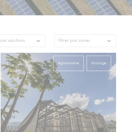
 par solutions
Filtrer par zones
laire
Ameriques et Océanie
laire flottant
Amérique du Nord
Agrivoltaisme
Stockage
iles solaires
Amérique latine
rivoltaisme
Asie pacifique
lien
Europe
tockage
France et Outre-mer
ydraulique