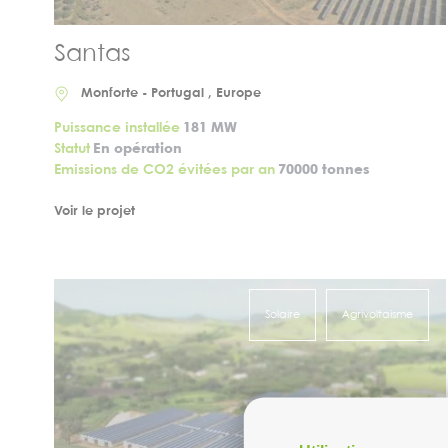
Santas
Monforte - Portugal , Europe
Puissance installée
181 MW
Statut
En opération
Emissions de CO2 évitées par an
70000 tonnes
Voir le projet
Solaire
Agrivoltaisme