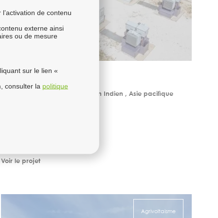
l’activation de contenu
 contenu externe ainsi
taires ou de mesure
quant sur le lien «
Tonga
, consulter la
politique
Nuku’Alofa – Tonga - Océan Indien , Asie pacifique
Statut
En opération
Voir le projet
Agrivoltaisme