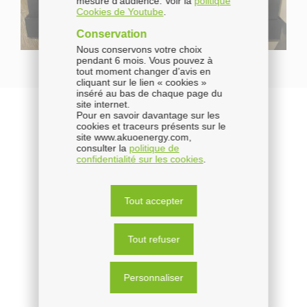
mesure d’audience. Voir la
politique
Cookies de Youtube
.
2020
Conservation
Nous conservons votre choix
pendant 6 mois. Vous pouvez à
2021
tout moment changer d’avis en
cliquant sur le lien « cookies »
inséré au bas de chaque page du
2022
site internet.
Pour en savoir davantage sur les
cookies et traceurs présents sur le
2024
site www.akuoenergy.com,
consulter la
politique de
confidentialité sur les cookies
.
2025
Tout accepter
Tout refuser
Personnaliser