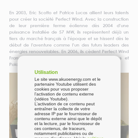
2009
En 2003, Eric Scotto et Patrice Lucas allient leurs talents
2011
pour créer la société Perfect Wind. Avec la construction
de leur première ferme éolienne dès 2004 d’une
puissance installée de 57 MW, ils représentent déjà un
2013
tiers du marché français à l’époque et se hissent dès le
début de l’aventure comme l’un des futurs leaders des
2014
énergies renouvelables. En 2006, ils cèdent Perfect Wind
France à Iberdrola et gardent les filiales Turques et
Polonaises.
2015
Utilisation
Le site www.akuoenergy.com et le
partenaire Youtube utilisent des
2016
cookies pour vous proposer
l’activation de contenu externe
(vidéos Youtube).
2017
L’activation de ce contenu peut
entraîner la collecte de votre
adresse IP par le fournisseur de
2018
contenu externe ainsi que le dépôt
et la lecture, par le fournisseur de
ces contenus, de traceurs,
notamment publicitaires ou de
2019