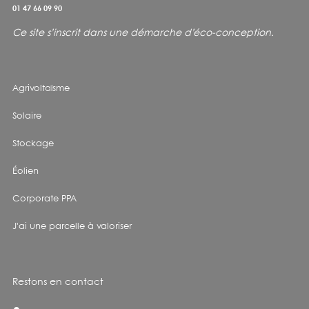
01 47 66 09 90
Votre téléphone
Ce site s’inscrit dans une démarche d’éco-conception
.
Votre adresse
Agrivoltaïsme
Votre code postal
Solaire
Stockage
Votre ville
Éolien
Corporate PPA
Votre pays
J'ai une parcelle à valoriser
Votre société
Restons en contact
Votre sujet concerne