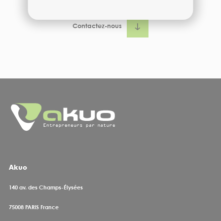
Contactez-nous
Civilité
Votre nom
Votre prénom
Akuo
Vous êtes
140 av. des Champs-Élysées
75008
PARIS France
Votre email