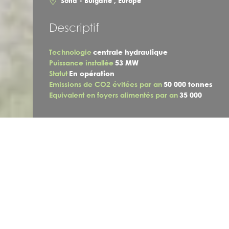
Sofia - Bulgarie , Europe
Descriptif
Technologie
centrale hydraulique
Puissance installée
53 MW
Statut
En opération
Emissions de CO2 évitées par an
50 000 tonnes
Equivalent en foyers alimentés par an
35 000
Le portefeuille de Centrales Hydroélectriques de Buglarie a
été acquis par Akuo en 2018. CHB se compose de deux
centrales hydroélectriques (HPP) Passarel et Kokalyane, qui
sont les éléments de production d'énergie du complexe de
la cascade d'Iskar, situé stratégiquement sur la rivière Iskar
à proximité de Sofia, avec une capacité installée de 53
MW.
Le volume du réservoir d'Iskar est de 655,3 M m³. Le réservoir