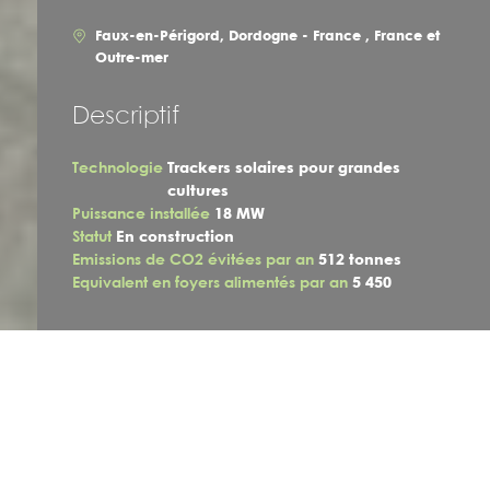
Faux-en-Périgord, Dordogne - France , France et
Outre-mer
Descriptif
Technologie
Trackers solaires pour grandes
cultures
Puissance installée
18 MW
Statut
En construction
Emissions de CO2 évitées par an
512 tonnes
Equivalent en foyers alimentés par an
5 450
Trackers et céréales
Le projet agrivoltaïque de Faux-en-Périgord combine la