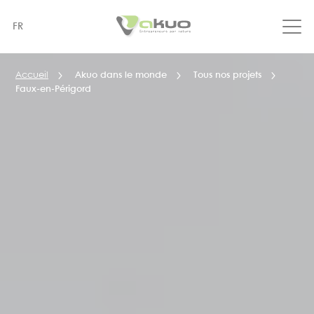
Aller
au
FR
contenu
principal
Accueil
Akuo dans le monde
Tous nos projets
Faux-en-Périgord