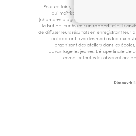
Pour ce faire, les étudiants travaillent avec
qui maîtrisent mieux qu'eux les enjeux de
(chambres d'agriculture, ONG comme Terre de 
le but de leur fournir un rapport utile. Ils e
de diffuser leurs résultats en enregistrant leur
collaborant avec les médias locaux et/ou
organisant des ateliers dans les écoles, 
davantage les jeunes. L'étape finale de c
compiler toutes les observations dans
Découvrir l