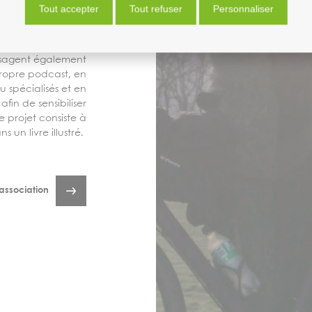
Tout accepter
Tout refuser
Personnaliser
 des acteurs locaux
 l'accès à la terre
Liens, etc.), dans
nvisagent également
 propre podcast, en
 spécialisés et en
afin de sensibiliser
e projet consiste à
 un livre illustré.
'association