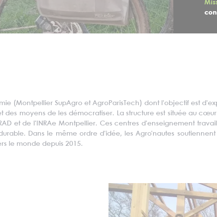
Mis
con
omie (Montpellier
SupAgro
et AgroParisTech) dont l'objectif est d'e
et des moyens de les démocratiser. La structure est située au cœur
RAD et de l'
INRAe
Montpellier. Ces centres d'enseignement travaill
 durable. Dans le même ordre d'idée, les
Agro'nautes
soutiennent 
vers le monde depuis 2015.