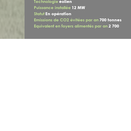
Technologie
éolien
Puissance installée
12 MW
Statut
En opération
Emissions de CO2 évitées par an
700 tonnes
Equivalent en foyers alimentés par an
2 700
Installation d'éoliennes sur un terrain
agricole
Le parc éolien Les Vignes est situé sur la commune de Saint-
Georges-sur-Arnon, dans l’Indre, en région Centre Val-de-
Loire. C'est le premier parc éolien mis en service par Akuo,
dès 2009. Il se compose de 5 éoliennes installées sur des
terrains agricoles. Grâce à une bonne ressource en vent, le
foncier est ainsi optimisé puisqu’il permet un double usage
de cet espace productif, agricole et énergétique. Depuis
lors, cette centrale ne cesse de démontrer la pertinence
de l’association entre production d’électricité et
production agricole sur un même espace.