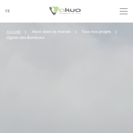
Aller
au
FR
contenu
principal
Accueil
Akuo dans le monde
Tous nos projets
Lignes des Bambous