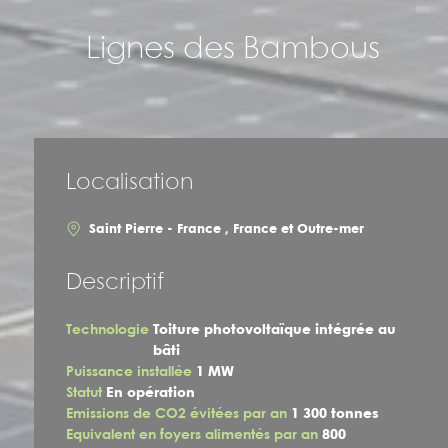
Lignes des Bambous
Localisation
Saint Pierre - France , France et Outre-mer
Descriptif
Technologie
Toiture photovoltaïque intégrée au
bâti
Puissance installée
1 MW
Statut
En opération
Emissions de CO2 évitées par an
1 300 tonnes
Equivalent en foyers alimentés par an
800