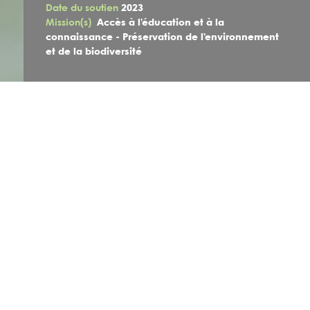
Date du soutien
2023
Mission(s)
Accès à l’éducation et à la
connaissance - Préservation de l’environnement
et de la biodiversité
Le Projet
Experts-Solidaires , une association française basée à
Montpellier, et
Esho
-Ko-
Iya
, une association béninoise
basée dans la commune de
Glazoué
, collaborent depuis
2019 à la mise en œuvre d'actions de protection de
l'environnement et de développement communautaire dans
l'arrondissement de
Zaffé
, commune d'origine des membres
d'EKI. Un premier projet intitulé " Gestion Intégrée des
Ressources forestières de l'arrondissement de
Zaffé
",
achevé en juillet 2022, a permis de poser les bases d'une
collaboration efficace pour lutter contre la déforestation