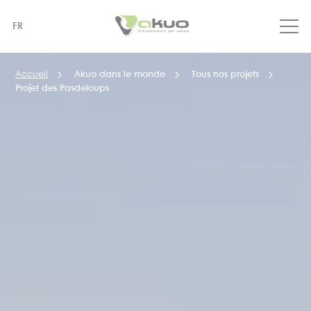
Aller
au
FR
contenu
principal
Accueil
Akuo dans le monde
Tous nos projets
Projet des Pasdeloups