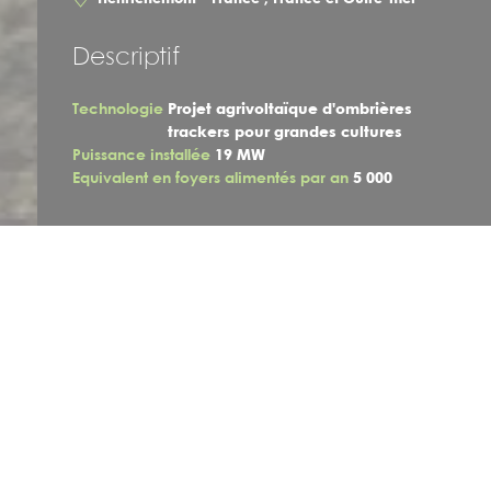
Descriptif
Technologie
Projet agrivoltaïque d'ombrières
trackers pour grandes cultures
Puissance installée
19 MW
Equivalent en foyers alimentés par an
5 000
Conformément au décret n° 2023-1245 du 22 décembre
2023 et l’article Art. R. 211-10, les éléments de présentation
relatifs au projet des Pasdeloups sont mis à disposition au
public par voie électronique.
Découvrez la présentation du projet