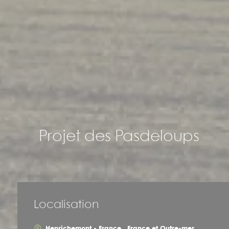
Projet des Pasdeloups
Localisation
Henrichemont - France , France et Outre-mer