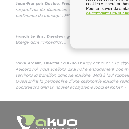
cookies » inséré au bas
Jean-François Daviau, Président de SABELLA nous dit :
«
Pour en savoir davantag
respectives de différentes énergies renouvelables pour 
de confidentialité sur l
pertinence du concept « FFI » (Fuel Free Island) de notre 
Franch Le Bris, Directeur général de SABELLA précise :
Energy dans l’innovation.
»
Steve Arcelin, Directeur d’Akuo Energy conclut : «
La sign
Aujourd’hui, nous scellons ainsi notre engagement commu
servirons la transition agricole insulaire. Mais il faut rapp
Ouessantins la perspective d’une autonomie insulaire resta
construisons ainsi un nouvel écosystème local et inclusif
. »