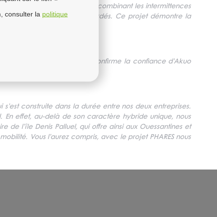
 l’export, est remarquable en combinant les intermittences
, consulter la
politique
ique de territoires non raccordés. Ce projet démontre la
sur le littoral français, et confirme la confiance d’Akuo
s’est construite dans la durée entre nos deux entreprises.
 En effet, au-delà de son caractère hybride unique, nous
re de l’île Denis Palluel, qui offre ainsi aux Ouessantines et
 mobilité. Vous l’aurez compris, avec le projet PHARES nous