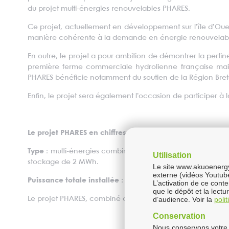
du projet multi-énergies renouvelables PHARES.
Ce projet, actuellement en développement sur l’île d’Oue
manière cohérente à la demande en énergie renouvelable
En outre, le projet a pour ambition de démontrer la perti
première ferme commerciale hydrolienne française mais
PHARES bénéficie notamment du soutien de la Région Bret
Enfin, le projet sera également l’occasion de participer à la
Le projet PHARES en chiffres
Type
: multi-énergies combinant deux hydroliennes Sabel
Utilisation
stockage de 2 MWh.
Le site www.akuoenergy.
externe (vidéos Youtub
Puissance totale installée
: 2,4 MW
L’activation de ce cont
que le dépôt et la lect
d’audience. Voir la
poli
Le projet PHARES, combiné aux projets énergétiques exist
Conservation
Nous conservons votre 