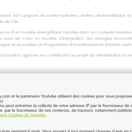
ssant, est composé de volets hydrolien, éolien, photovoltaïque e
 de l’île.
nence d’un modèle énergétique hybride dans un contexte insulaire
 aussi de créer un modèle d’intégration des énergies renouvela
agne et du soutien du Programme d’investissements d’avenir opér
 transition agricole en contribuant au projet de réinstallation d’une a
la D12 de 500 kW chacune, une éolienne de 900 kW, 500 kW d’un 
com et le partenaire Youtube utilisent des cookies pour vous proposer 
e).
enu peut entraîner la collecte de votre adresse IP par le fournisseur de
ure, par le fournisseur de ces contenus, de traceurs, notamment publici
tique Cookies de Youtube
.
ants, permettra d’atteindre environ 70% de pénétration en énergi
choix pendant 6 mois. Vous pouvez à tout moment changer d’avis en cli