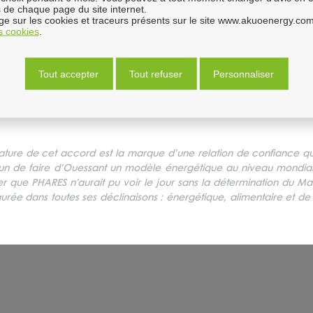
 de chaque page du site internet.
Le projet PHARES, présentant une vitrine technologique française à
e sur les cookies et traceurs présents sur le site www.akuoenergy.com
satisfaire au mieux et de manière décarbonée la demande électr
es cookies
.
partenaire Akuo à décliner autour du globe.
»
Tout accepter
Tout refuser
Personnaliser
«
PHARES verra la mise en œuvre de la première ferme hydrolienne 
ature de cet accord est la marque d’une relation de confiance qui 
n de faire d’Ouessant un modèle énergétique au niveau mondial.
eler que PHARES n’aurait pu voir le jour sans la détermination du Mai
urée dans toutes ses déclinaisons : énergétique, alimentaire et de