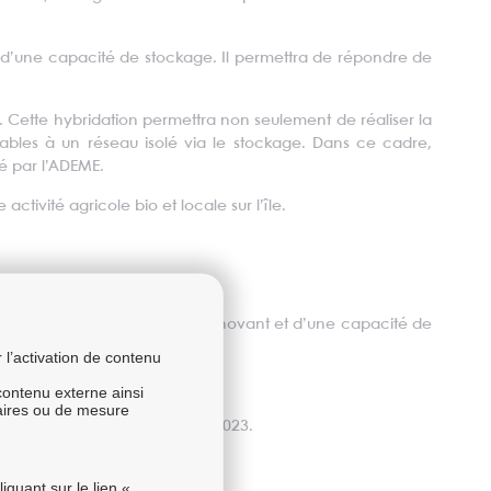
t d’une capacité de stockage. Il permettra de répondre de
. Cette hybridation permettra non seulement de réaliser la
bles à un réseau isolé via le stockage. Dans ce cadre,
é par l’ADEME.
ctivité agricole bio et locale sur l’île.
mix solaire photovoltaïque innovant et d’une capacité de
l’activation de contenu
 contenu externe ainsi
taires ou de mesure
e renouvelable à Ouessant en 2023.
quant sur le lien «