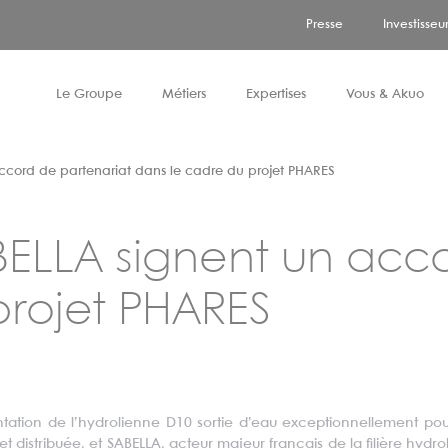
Presse
Investisseu
Le Groupe
Métiers
Expertises
Vous & Akuo
ccord de partenariat dans le cadre du projet PHARES
Gouvernance & actionnariat
Stockage
Propriétaires fonciers
Europe
Conseils pour candidater
Asset management
BELLA signent un acc
Innovation
Marché
Territoires et collectivités
Amériques et Océanie
Tous nos Métiers
Vente d'électricité - Corporate PPA
projet PHARES
Notre politique RSE
ntation de l’hydrolienne D10 sortie d’eau exceptionnellement p
distribuée, et SABELLA, acteur majeur français de la filière hydr