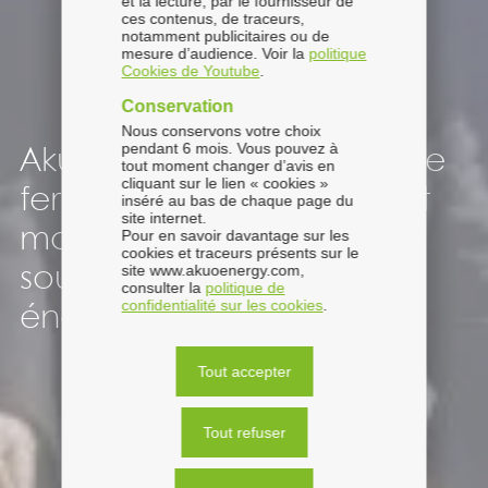
et la lecture, par le fournisseur de
ces contenus, de traceurs,
notamment publicitaires ou de
mesure d’audience. Voir la
politique
Cookies de Youtube
.
Conservation
Nous conservons votre choix
pendant 6 mois. Vous pouvez à
Akuo inaugure sa première
tout moment changer d’avis en
cliquant sur le lien « cookies »
ferme solaire en Grèce, et
inséré au bas de chaque page du
site internet.
monte en puissance pour
Pour en savoir davantage sur les
cookies et traceurs présents sur le
site www.akuoenergy.com,
soutenir la transition
consulter la
politique de
confidentialité sur les cookies
.
énergétique du pays
Tout accepter
Tout refuser