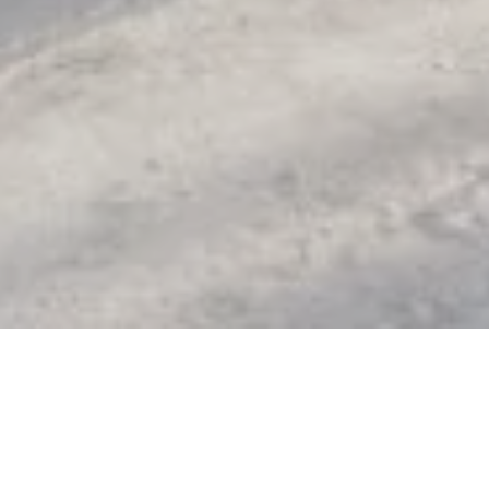
Larissa, Thessaly, Grèce, le 17 février 2023 -
Akuo,
producteur et développeur global d’énergie renouvelable, a
inauguré sa première ferme solaire en Thessalie, dans le
centre de la Grèce, en présence de M. Petros Varelidis,
Secrétaire Général à l’Environnement et aux Eaux, M. Kostas
Agorastos, Gouverneur régional, M. Kostas Andriosopoulos,