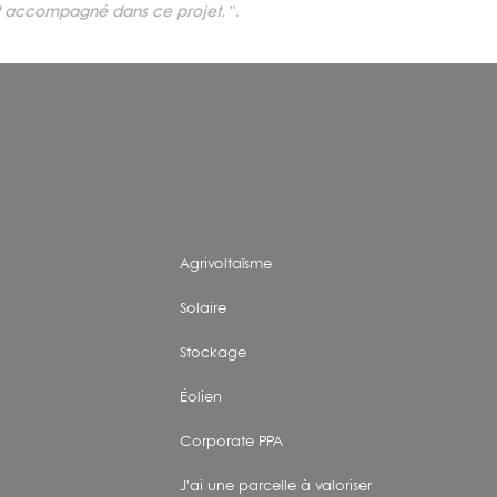
nt accompagné dans ce projet.
".
Agrivoltaïsme
Solaire
Stockage
Éolien
Corporate PPA
J'ai une parcelle à valoriser