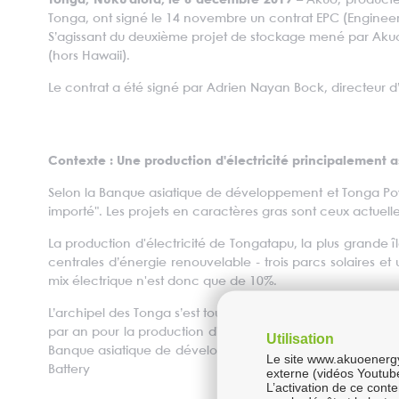
Tonga, Nuku’alofa, le 6 décembre 2019 –
Akuo, producte
Tonga, ont signé le 14 novembre un contrat EPC (Enginee
S’agissant du deuxième projet de stockage mené par Akuo 
(hors Hawaii).
Le contrat a été signé par Adrien Nayan Bock, directeur d’
Contexte : Une production d'électricité principalement 
Selon la Banque asiatique de développement et Tonga Power
importé". Les projets en caractères gras sont ceux actuel
La production d'électricité de Tongatapu, la plus grande î
centrales d’énergie renouvelable - trois parcs solaires e
mix électrique n'est donc que de 10%.
L’archipel des Tonga s’est toutefois fixé l’objectif de pas
par an pour la production d'électricité. C’est dans ce ca
Utilisation
Banque asiatique de développement (23%), le gouvernemen
Le site www.akuoenergy.
Battery
externe (vidéos Youtub
L’activation de ce cont