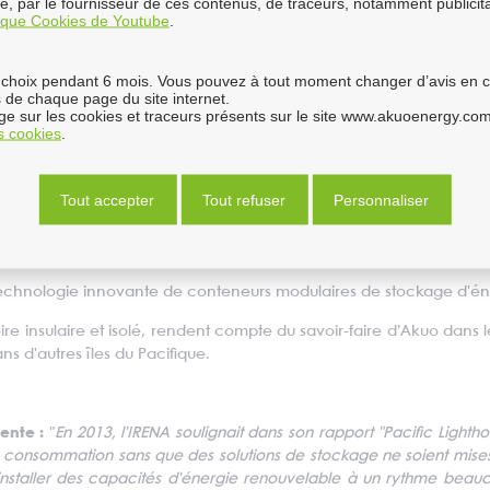
ure, par le fournisseur de ces contenus, de traceurs, notamment publici
tique Cookies de Youtube
.
énergies fossiles
choix pendant 6 mois. Vous pouvez à tout moment changer d’avis en cli
a Banque asiatique de développement et Tonga Power Limited pour
 de chaque page du site internet.
l – Tonga 1, d’une capacité de 5 MWh/ 10 MW, qui a pour but d’am
e sur les cookies et traceurs présents sur le site www.akuoenergy.com
ga 1 et 2 contribueront à répondre à la nécessité pour l’archipe
es cookies
.
mix électrique. Les deux projets seront opérationnels au troisième
Tout accepter
Tout refuser
Personnaliser
a technologie innovante de conteneurs modulaires de stockage d'é
ire insulaire et isolé, rendent compte du savoir-faire d’Akuo dans l
s d'autres îles du Pacifique.
ente :
"
En 2013, l'IRENA soulignait dans son rapport "Pacific Lighth
 consommation sans que des solutions de stockage ne soient mises
nstaller des capacités d'énergie renouvelable à un rythme beau