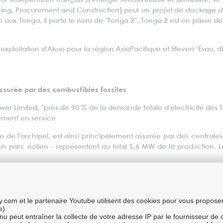
ur indépendant français d’énergie renouvelable et distribuée, et 
ring, Procurement and Construction) pour un projet de stockage d
aux Tonga, il porte le nom de "Tonga 2". Tonga 2 est en passe de 
exploitation d'Akuo pour la région AsiePacifique et Steven ‘Esau, d
assurée par des combustibles fossiles
 Limited, "près de 90 % de la demande totale d'électricité des To
lement en service
le de l’archipel, est ainsi principalement assurée par des central
t un parc éolien - représentent au total 5,6 MW de la production.
ser de 10 % à 50 % d’énergie renouvelable d'ici à 2020, ce qui permet
dre qu’a été mis en place le programme "Tonga Renewable Energy Pr
t des Tonga (10%), Tonga Power Limited (6%) et le gouvernement 
com et le partenaire Youtube utilisent des cookies pour vous proposer 
e).
enu peut entraîner la collecte de votre adresse IP par le fournisseur de