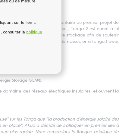
taires ou de mesure
quant sur le lien «
 son projet Tonga 2. Complémentaire au premier projet de
éliorer la stabilité du réseau -, Tonga 2 est quant à lui
, consulter la
politique
l de renforcer ses capacités de stockage afin de soutenir
 trimestre 2020. Akuo est fier de s'associer à Tonga Power
nergie Storage GEM®.
e domaine des réseaux électriques insulaires, et ouvrent la
ouse" sur les Tonga que "la production d’énergie solaire des
 en place". Akuo a décidé de s'attaquer en premier lieu à
coup plus rapide. Nous remercions la Banque asiatique de