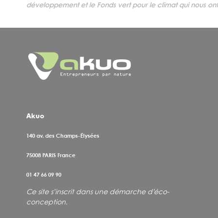
développement et le Fonds vert pour le climat qui nous o
Akuo
140 av. des Champs-Élysées
75008
PARIS France
01 47 66 09 90
Ce site s’inscrit dans une démarche d’éco-
conception
.