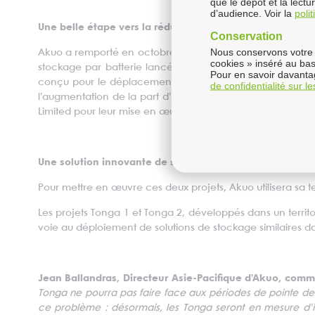
que le dépôt et la lect
d’audience. Voir la
poli
Une belle étape vers la réduction de la dépendance aux 
Conservation
Nous conservons votre 
Akuo a remporté en octobre l'appel d'offres lancé par l
cookies » inséré au bas
stockage par batterie lancé par le Groupe dans l’archipe
Pour en savoir davantag
conçu pour le déplacement de charge (load-shifting). Ton
de confidentialité sur l
l’augmentation de la part d’énergie renouvelable dans le 
Limited pour leur mise en œuvre.
Une solution innovante de stockage d'énergie
Pour mettre en œuvre ces deux projets, Akuo utilisera s
Les projets Tonga 1 et Tonga 2, développés dans un territo
voie au déploiement de solutions de stockage similaires dan
Jean Ballandras, Directeur Asie-Pacifique d’Akuo, comm
Tonga ne pourra pas faire face aux périodes de pointe de
ce problème : désormais, les Tonga seront en mesure d’i