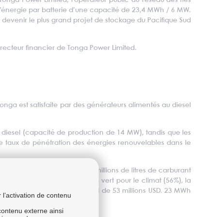
Tonga Power Limited, l’opérateur public du réseau des îles
’énergie par batterie d’une capacité de 23,4 MWh / 6 MW.
devenir le plus grand projet de stockage du Pacifique Sud
irecteur financier de Tonga Power Limited.
nga est satisfaite par des générateurs alimentés au diesel
es diesel (capacité de production de 14 MW), tandis que les
 Le taux de pénétration des énergies renouvelables dans le
trait d'économiser environ 7 millions de litres de carburant
oject", financé par le Fonds vert pour le climat (56%), la
australien (5%) pour un total de 53 millions USD. 23 MWh
l’activation de contenu
 contenu externe ainsi