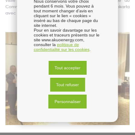
visite officielle du Secrétaire d'Etat français chargé du
Nous conservons votre choix
pendant 6 mois. Vous pouvez à
Commerce extérieur, Matthias Fekl, qui se rendait à Jakarta
tout moment changer d’avis en
avec une délégation d'entreprises françaises.
cliquant sur le lien « cookies »
inséré au bas de chaque page du
site internet.
Pour en savoir davantage sur les
cookies et traceurs présents sur le
site www.akuoenergy.com,
consulter la
politique de
confidentialité sur les cookies
.
Tout accepter
Tout refuser
Personnaliser