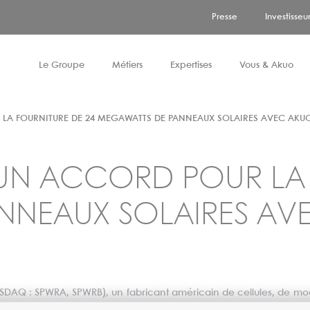
Presse
Investisseu
Le Groupe
Métiers
Expertises
Vous & Akuo
LA FOURNITURE DE 24 MEGAWATTS DE PANNEAUX SOLAIRES AVEC AKU
Gouvernance & actionnariat
Stockage
Propriétaires fonciers
Europe
Conseils pour candidater
Asset management
UN ACCORD POUR LA 
Innovation
Marché
Territoires et collectivités
Amériques et Océanie
Tous nos Métiers
Vente d'électricité - Corporate PPA
NNEAUX SOLAIRES AV
Notre politique RSE
DAQ : SPWRA, SPWRB), un fabricant américain de cellules, de mod
s à haut rendement à Akuo Solar, une filiale de la société Akuo En