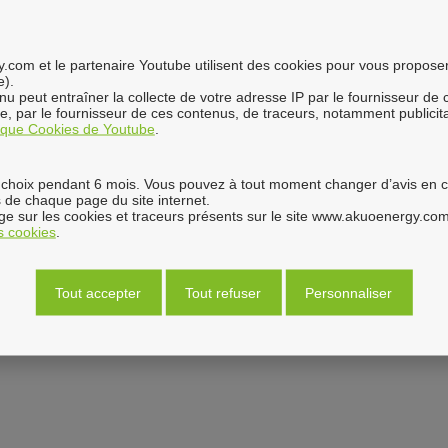
s la région PACA.
9/320 watts seront installés sur un système à inclinaison fixe. La
com et le partenaire Youtube utilisent des cookies pour vous proposer 
générer environ 36 gigawatt-heures par an.
e).
enu peut entraîner la collecte de votre adresse IP par le fournisseur de
 et sommes ravis de collaborer avec eux sur ce projet
», a déclar
ure, par le fournisseur de ces contenus, de traceurs, notamment publici
tique Cookies de Youtube
.
ga watts déployés dans le monde. Les panneaux solaires à haut
ité et contribueront à la protection de l'environnement en réduisant 
choix pendant 6 mois. Vous pouvez à tout moment changer d’avis en cli
rformants et les plus fiables du marché, ce qui fait de nous le par
 de chaque page du site internet.
sident du groupe Utility & Power Plants de SunPower. «
Les gros 
e sur les cookies et traceurs présents sur le site www.akuoenergy.com
ésidentielles, commerciales ou pour des centrales au sol
es cookies
.
».
Tout accepter
Tout refuser
Personnaliser