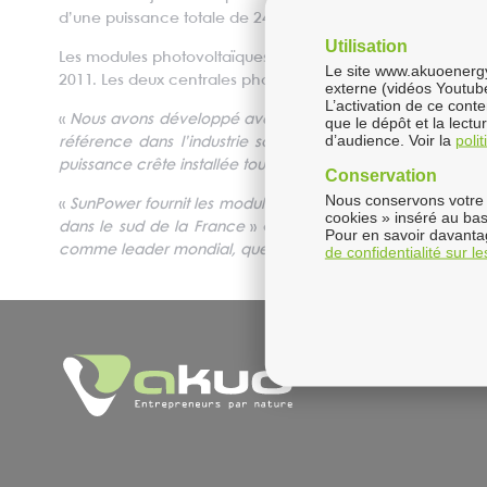
d’une puissance totale de 24 mégawatts développées dan
Utilisation
Les modules photovoltaïques à haut rendement SunPower™ E1
Le site www.akuoenergy.
2011. Les deux centrales photovoltaïques devraient alors 
externe (vidéos Youtub
L’activation de ce cont
«
Nous avons développé avec SunPower d’étroites relations
que le dépôt et la lect
d’audience. Voir la
poli
référence dans l’industrie solaire avec plus de 1,7 gi
puissance crête installée tout en réduisant l’espace sollic
Conservation
Nous conservons votre 
«
SunPower fournit les modules photovoltaïques les plus pe
cookies » inséré au bas
dans le sud de la France
» a affirmé Howard Wenger, pré
Pour en savoir davantag
comme leader mondial, que ce soit pour des applications r
de confidentialité sur l