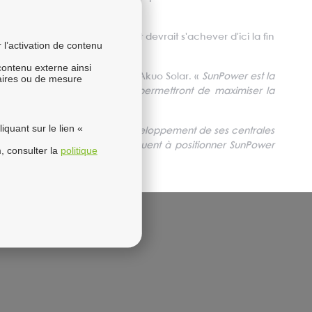
 construction a commencé et devrait s'achever d'ici la fin
l’activation de contenu
 contenu externe ainsi
é Romain Forest dirigeant de Akuo Solar. «
SunPower est la
taires ou de mesure
 rendement de SunPower nous permettront de maximiser la
l’empreinte carbone
».
quant sur le lien «
tenaire idéal d’Akuo pour le développement de ses centrales
projets tels que celui-ci continuent à positionner SunPower
, consulter la
politique