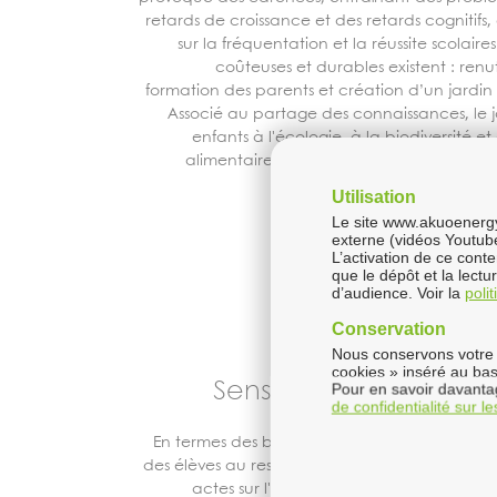
retards de croissance et des retards cognitifs
sur la fréquentation et la réussite scolaire
coûteuses et durables existent : renut
formation des parents et création d’un jardin 
Associé
au partage des
connaissances
, le
enfants à
l'écologie
, à la
biodiversité
et 
alimentaire
, tout
en
formant les parents
durable des habi
Utilisation
Le site www.akuoenergy.
externe (vidéos Youtub
L’activation de ce cont
que le dépôt et la lect
d’audience. Voir la
poli
Conservation
Nous conservons votre 
cookies » inséré au bas
Sensibilisation envir
Pour en savoir davantag
de confidentialité sur l
En termes des bénéfices environnementaux, le 
des élèves au respect de la nature et aux c
actes sur l'environnement et contribue 