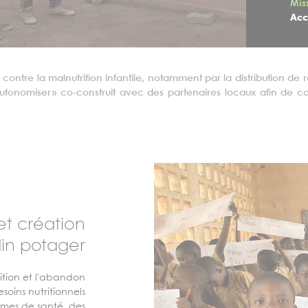
Mis
Acc
ontre la malnutrition infantile, notamment par la distribution de r
Autonomiser »
co-construit
avec des partenaires locaux afin de c
et création
din potager
rition et l'abandon
oins nutritionnels
mes de santé, des