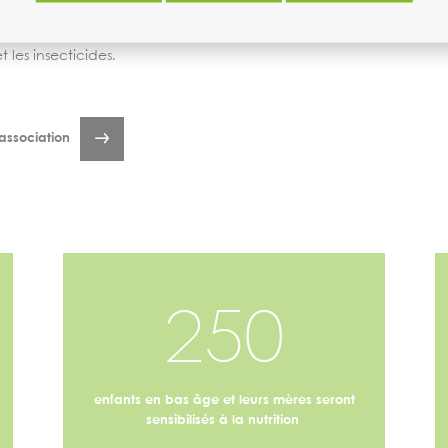
e d'un composteur,
s engrais chimiques
et les insecticides.
'association
250
enfants en bas âge et leurs mères seront
sensibilisés à la nutrition