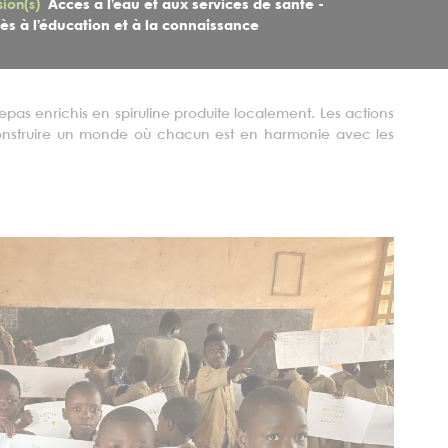
sion(s)
Accès à l’eau et aux services de santé -
ès à l’éducation et à la connaissance
epas enrichis en spiruline produite localement. Les actions
onstruire un monde où chacun est en harmonie avec les