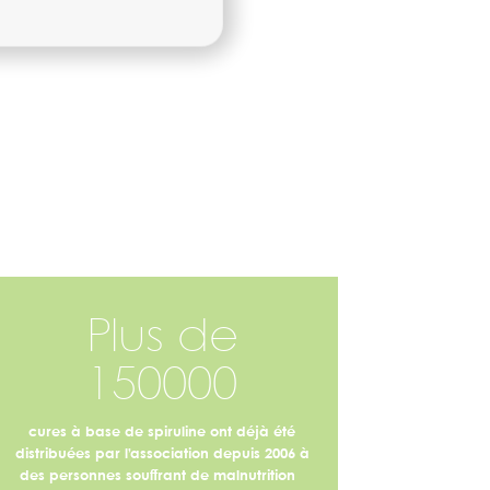
Plus de
150000
cures à base de spiruline ont déjà été
distribuées par l’association depuis 2006 à
des personnes souffrant de malnutrition