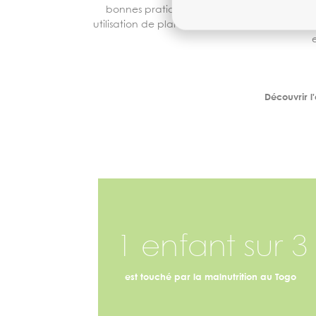
bonnes pratiques agricoles : mise en plac
utilisation de plantes biocides remplaçant le
Découvrir l
1 enfant sur 3
est touché par la malnutrition au Togo