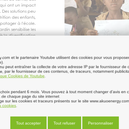
, qui ont un impact
s. Des solutions peu
rition des enfants,
potager à l'école.
jardin
sensibilise
les
à la diversification
 à un
changement
tudes
alimentaires
.
com et le partenaire Youtube utilisent des cookies pour vous proposer 
e).
enu peut entraîner la collecte de votre adresse IP par le fournisseur de
ure, par le fournisseur de ces contenus, de traceurs, notamment publici
tique Cookies de Youtube
.
choix pendant 6 mois. Vous pouvez à tout moment changer d’avis en cli
 de chaque page du site internet.
onnementale
e sur les cookies et traceurs présents sur le site www.akuoenergy.com
es cookies
.
projet sensibilise
onséquences de nos
Tout accepter
Tout refuser
Personnaliser
à la formation aux