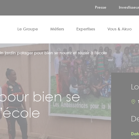
Presse
Investisseu
Le Groupe
Métiers
Expertises
Vous & Akuo
Un jardin potager pour bien se nourrir et réussir à l’école
Gouvernance & actionnariat
Stockage
Propriétaires fonciers
Europe
Conseils pour candidater
Asset management
Innovation
Marché
Territoires et collectivités
Amériques et Océanie
Tous nos Métiers
Lo
Vente d'électricité - Corporate PPA
pour bien se
Notre politique RSE
l’école
De
Dat